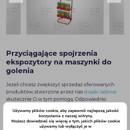
Przyciągające spojrzenia
ekspozytory na maszynki do
golenia
Jeżeli chcesz zwiększyć sprzedaż oferowanych
produktów, stworzone przez nas
stojaki ladowe
skutecznie Ci w tym pomogą. Odpowiednio
wyeksponowane maszynki do golenia łatwiej
Używamy plików cookie, aby zapewnić najlepszą jakość
będzie znaleźć wśród innych produktów.
Display
korzystania z naszej witryny.
reklamowy na maszynki do golenia
Możesz dowiedzieć się więcej o tym, jakich plików cookie
będzie
używamy lub wyłączyć je w
przyciągać spojrzenia, zachęcając do zakupu
.