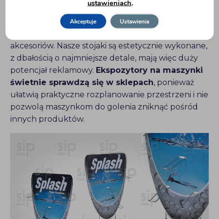
ustawieniach
.
Pomożemy Ci zaprojektować display, który
najlepiej zaprezentuje produkty, ukaże ich walory
Akceptuje
Ustawienia
oraz będzie pasował do charakteru oferowanych
akcesoriów. Nasze stojaki są estetycznie wykonane,
z dbałością o najmniejsze detale, mają więc duży
potencjał reklamowy.
Ekspozytory na maszynki
świetnie sprawdzą się w sklepach
, ponieważ
ułatwią praktyczne rozplanowanie przestrzeni i nie
pozwolą maszynkom do golenia zniknąć pośród
innych produktów.