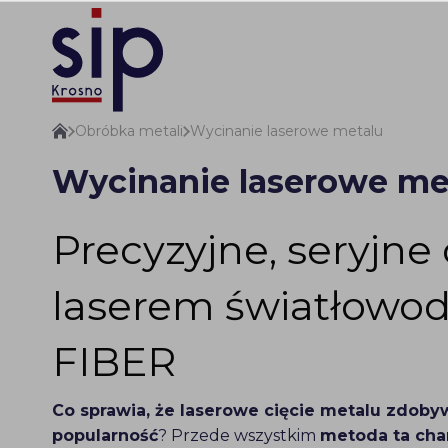
Obróbka metali
Wycinanie laserowe metalu
Wycinanie laserowe me
Precyzyjne, seryjne 
laserem światłow
FIBER
Co sprawia, że laserowe cięcie metalu zdoby
popularność
? Przede wszystkim
metoda ta char