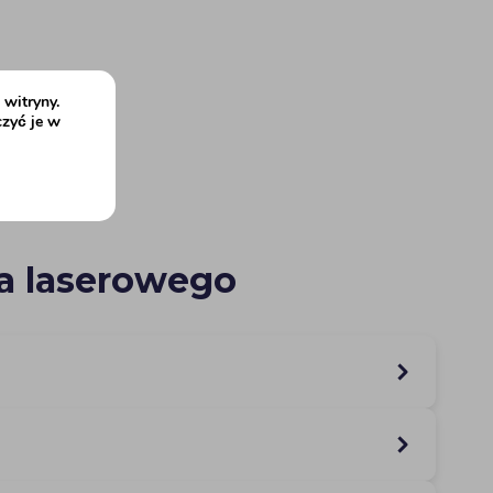
witryny.
czyć je w
ia laserowego