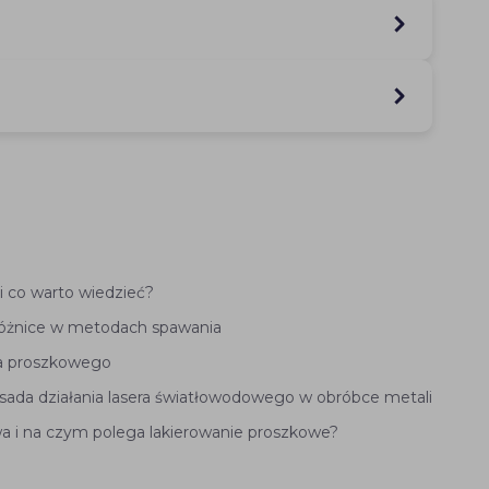
i co warto wiedzieć?
różnice w metodach spawania
ia proszkowego
asada działania lasera światłowodowego w obróbce metali
wa i na czym polega lakierowanie proszkowe?