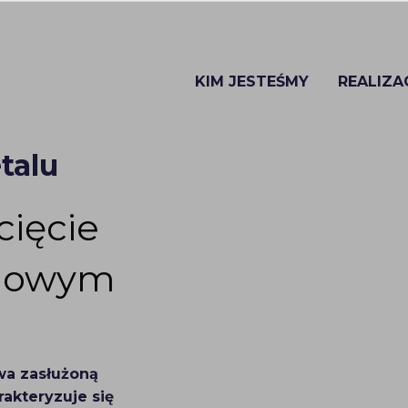
KIM JESTEŚMY
REALIZA
talu
cięcie
odowym
wa zasłużoną
akteryzuje się