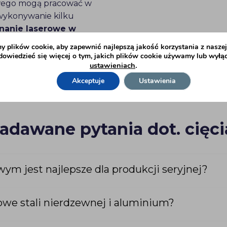
owego mogą pracować w
wykonywanie kilku
inanie laserowe w
ości elementów,
co jest
 plików cookie, aby zapewnić najlepszą jakość korzystania z naszej 
 seria elementów będzie
owiedzieć się więcej o tym, jakich plików cookie używamy lub wyłą
ustawieniach
.
wynikających z
Akceptuje
Ustawienia
zadawane pytania dot. cięc
ym jest najlepsze dla produkcji seryjnej?
we stali nierdzewnej i aluminium?