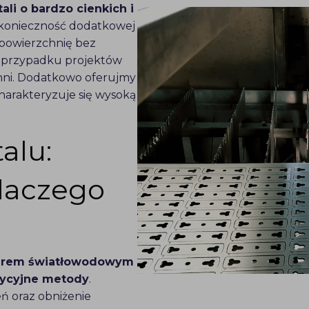
ali o bardzo cienkich i
e konieczność dodatkowej
 powierzchnię bez
 w przypadku projektów
ni. Dodatkowo oferujmy
charakteryzuje się wysoką
alu:
 Dlaczego
aserem światłowodowym
adycyjne metody
.
ń oraz obniżenie